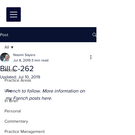
Post
All
Naomi Sayers
All
Jul 8, 2019
3 min read
Bill C-262
About
Updated:
Jul 10, 2019
Practice Areas
Law
French to follow. More information on 
my French posts 
here
.
In Brief
Personal
Commentary
Practice Management